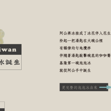
阿公將冰挫成了冰花伴入花生
拎起一把湯匙在大碗公裡
有韻律均勻地攪拌
伴隨著湯匙敲擊碗底的咖咖聲
基隆第一碗泡泡冰
就從阿公手中誕生
更完整的泡泡冰由來