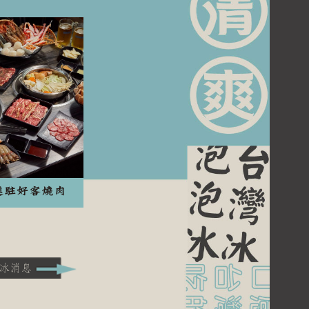
進駐好客燒肉
泡冰消息